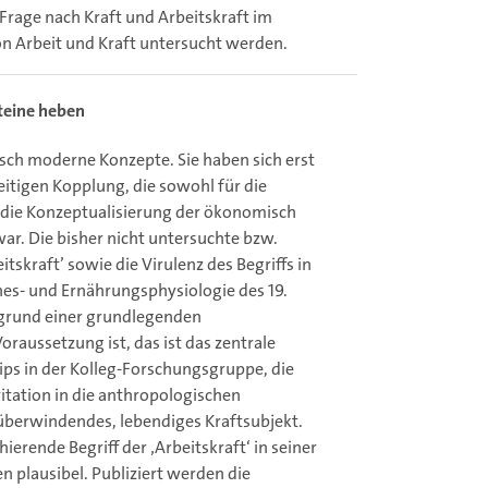
 Frage nach Kraft und Arbeitskraft im
on Arbeit und Kraft untersucht werden.
teine heben
isch moderne Konzepte. Sie haben sich erst
eitigen Kopplung, die sowohl für die
r die Konzeptualisierung der ökonomisch
r. Die bisher nicht untersuchte bzw.
tskraft’ sowie die Virulenz des Begriffs in
nes- und Ernährungsphysiologie des 19.
rgrund einer grundlegenden
oraussetzung ist, das ist das zentrale
s in der Kolleg-Forschungsgruppe, die
tation in die anthropologischen
süberwindendes, lebendiges Kraftsubjekt.
erende Begriff der ‚Arbeitskraft‘ in seiner
 plausibel. Publiziert werden die