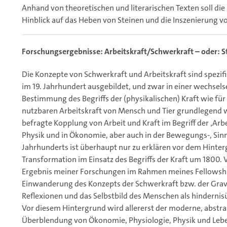
Anhand von theoretischen und literarischen Texten soll die
Hinblick auf das Heben von Steinen und die Inszenierung v
Forschungsergebnisse: Arbeitskraft/Schwerkraft – oder: S
Die Konzepte von Schwerkraft und Arbeitskraft sind spezif
im 19. Jahrhundert ausgebildet, und zwar in einer wechsels
Bestimmung des Begriffs der (physikalischen) Kraft wie fü
nutzbaren Arbeitskraft von Mensch und Tier grundlegend wa
befragte Kopplung von Arbeit und Kraft im Begriff der ‚Arbei
Physik und in Ökonomie, aber auch in der Bewegungs-, Sin
Jahrhunderts ist überhaupt nur zu erklären vor dem Hinte
Transformation im Einsatz des Begriffs der Kraft um 1800. V
Ergebnis meiner Forschungen im Rahmen meines Fellowship
Einwanderung des Konzepts der Schwerkraft bzw. der Gravi
Reflexionen und das Selbstbild des Menschen als hinderni
Vor diesem Hintergrund wird allererst der moderne, abstrahi
Überblendung von Ökonomie, Physiologie, Physik und Leben