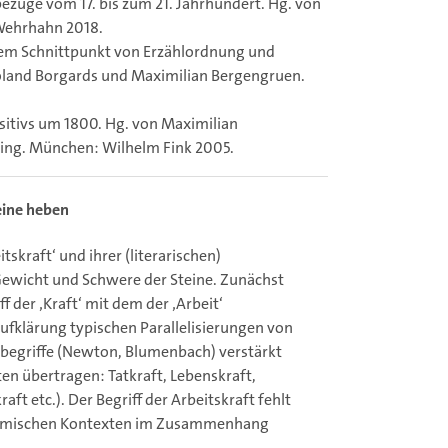
bezüge vom 17. bis zum 21. Jahrhundert. Hg. von
Wehrhahn 2018.
nem Schnittpunkt von Erzählordnung und
oland Borgards und Maximilian Bergengruen.
ositivs um 1800. Hg. von Maximilian
ing. München: Wilhelm Fink 2005.
eine heben
tskraft‘ und ihrer (literarischen)
 Gewicht und Schwere der Steine. Zunächst
f der ‚Kraft‘ mit dem der ‚Arbeit‘
ufklärung typischen Parallelisierungen von
begriffe (Newton, Blumenbach) verstärkt
en übertragen: Tatkraft, Lebenskraft,
ft etc.). Der Begriff der Arbeitskraft fehlt
konomischen Kontexten im Zusammenhang