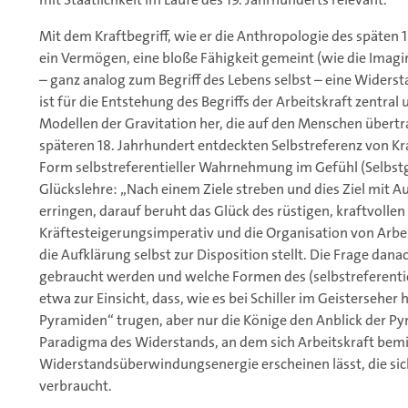
Mit dem Kraftbegriff, wie er die Anthropologie des späten 1
ein Vermögen, eine bloße Fähigkeit gemeint (wie die Imagin
– ganz analog zum Begriff des Lebens selbst – eine Wider
ist für die Entstehung des Begriffs der Arbeitskraft zentral 
Modellen der Gravitation her, die auf den Menschen übert
späteren 18. Jahrhundert entdeckten Selbstreferenz von K
Form selbstreferentieller Wahrnehmung im Gefühl (Selbs
Glückslehre: „Nach einem Ziele streben und dies Ziel mit 
erringen, darauf beruht das Glück des rüstigen, kraftvolle
Kräftesteigerungsimperativ und die Organisation von Arbeit
die Aufklärung selbst zur Disposition stellt. Die Frage dan
gebraucht werden und welche Formen des (selbstreferenti
etwa zur Einsicht, dass, wie es bei Schiller im Geisterseher 
Pyramiden“ trugen, aber nur die Könige den Anblick der Py
Paradigma des Widerstands, an dem sich Arbeitskraft bemis
Widerstandsüberwindungsenergie erscheinen lässt, die sich
verbraucht.