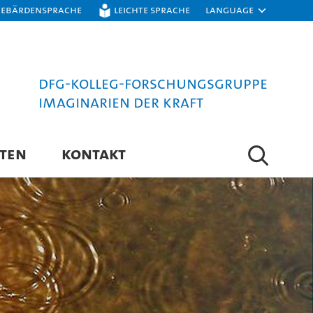
Gebärdensprache
Leichte Sprache
Language
DFG-Kolleg-Forschungsgruppe
Imaginarien der Kraft
ÄTEN
KONTAKT