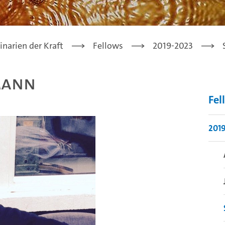
narien der Kraft
Fellows
2019-2023
mann
Fel
201