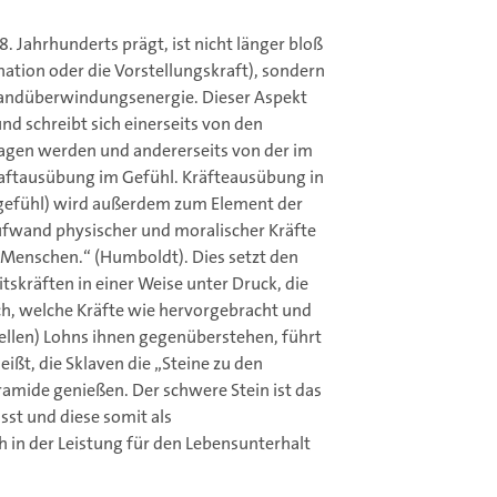
8. Jahrhunderts prägt, ist nicht länger bloß
ation oder die Vorstellungskraft), sondern
standüberwindungsenergie. Dieser Aspekt
und schreibt sich einerseits von den
ragen werden und andererseits von der im
raftausübung im Gefühl. Kräfteausübung in
tgefühl) wird außerdem zum Element der
Aufwand physischer und moralischer Kräfte
n Menschen.“ (Humboldt). Dies setzt den
skräften in einer Weise unter Druck, die
ach, welche Kräfte wie hervorgebracht und
ellen) Lohns ihnen gegenüberstehen, führt
heißt, die Sklaven die „Steine zu den
ramide genießen. Der schwere Stein ist das
st und diese somit als
 in der Leistung für den Lebensunterhalt