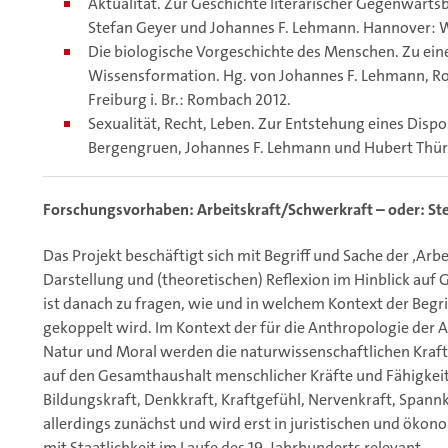
Aktualität. Zur Geschichte literarischer Gegenwarts
Stefan Geyer und Johannes F. Lehmann. Hannover: 
Die biologische Vorgeschichte des Menschen. Zu ei
Wissensformation. Hg. von Johannes F. Lehmann, R
Freiburg i. Br.: Rombach 2012.
Sexualität, Recht, Leben. Zur Entstehung eines Disp
Bergengruen, Johannes F. Lehmann und Hubert Thür
Forschungsvorhaben: Arbeitskraft/Schwerkraft – oder: St
Das Projekt beschäftigt sich mit Begriff und Sache der ‚Arbei
Darstellung und (theoretischen) Reflexion im Hinblick auf
ist danach zu fragen, wie und in welchem Kontext der Begrif
gekoppelt wird. Im Kontext der für die Anthropologie der A
Natur und Moral werden die naturwissenschaftlichen Kraft
auf den Gesamthaushalt menschlicher Kräfte und Fähigkeit
Bildungskraft, Denkkraft, Kraftgefühl, Nervenkraft, Spannkra
allerdings zunächst und wird erst in juristischen und ö
mit Staatlichkeit im Laufe des 19. Jahrhunderts relevant.