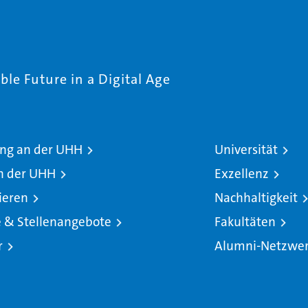
le Future in a Digital Age
ng an der UHH
Universität
n der UHH
Exzellenz
ieren
Nachhaltigkeit
e & Stellenangebote
Fakultäten
r
Alumni-Netzwe