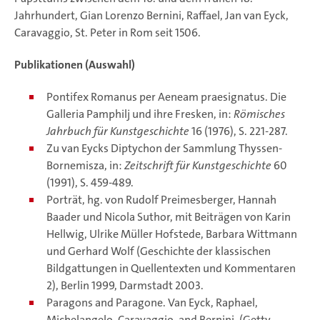
Jahrhundert, Gian Lorenzo Bernini, Raffael, Jan van Eyck,
Caravaggio, St. Peter in Rom seit 1506.
Publikationen (Auswahl)
Pontifex Romanus per Aeneam praesignatus. Die
Galleria Pamphilj und ihre Fresken, in:
Römisches
Jahrbuch für Kunstgeschichte
16 (1976), S. 221-287.
Zu van Eycks Diptychon der Sammlung Thyssen-
Bornemisza, in:
Zeitschrift für Kunstgeschichte
60
(1991), S. 459-489.
Porträt, hg. von Rudolf Preimesberger, Hannah
Baader und Nicola Suthor, mit Beiträgen von Karin
Hellwig, Ulrike Müller Hofstede, Barbara Wittmann
und Gerhard Wolf (Geschichte der klassischen
Bildgattungen in Quellentexten und Kommentaren
2), Berlin 1999, Darmstadt 2003.
Paragons and Paragone. Van Eyck, Raphael,
Michelangelo, Caravaggio, and Bernini, (Getty